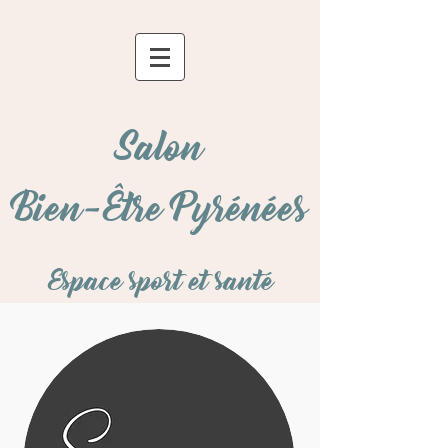
Salon
Bien-Être Pyrénées
Espace sport et santé