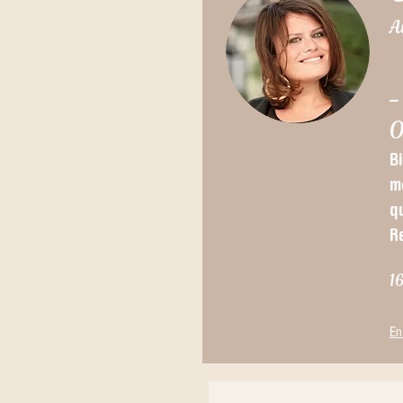
A
-
O
B
m
q
Re
1
En