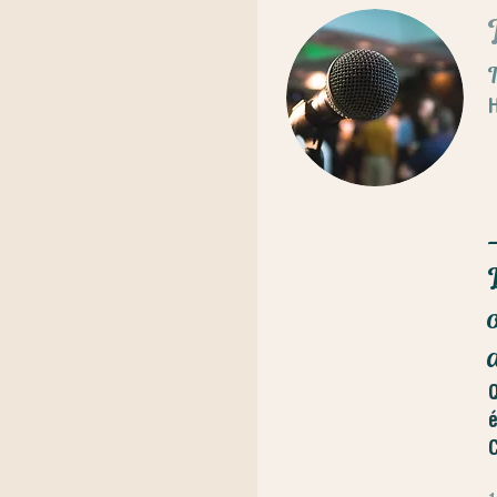
H
Q
é
C