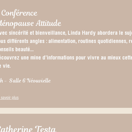
 Conférence
énopause Attitude
vec sincérité et bienveillance, Linda Hardy abordera le su
us différents angles : alimentation, routines quotidiennes, 
nseils beauté...
écouvrez une mine d’informations pour vivre au mieux cett
e vie.
4h - Salle 6 Néouvielle
 savoir plus
atherine Testa