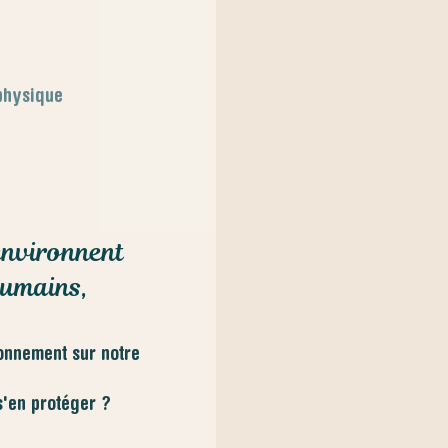
ophysique
environnent
humains,
onnement sur notre
s'en protéger ?