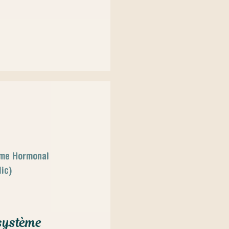
ème Hormonal
lic)
 système