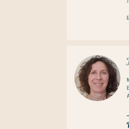
E
N
A