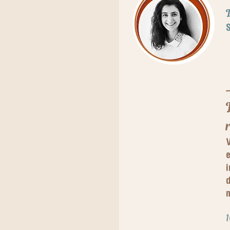
S
V
e
i
d
n