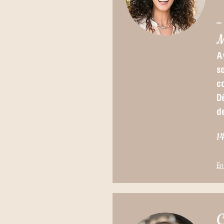
-
M
A
so
co
D
d
1
En
C