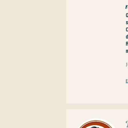
Q
s
C
d
R
n
E