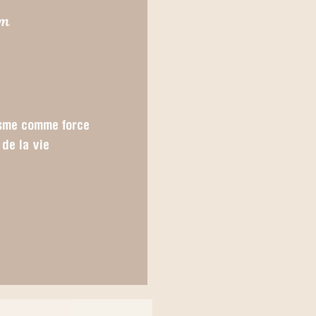
om
misme comme force
 de la vie