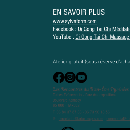
EN SAVOIR PLUS
www.sylvaform.com
Facebook :
Qi Gong Taï Chi Méditat
YouTube :
Qi Gong Taï Chi Massage
Atelier gratuit (sous réserve d'acha
Les Rencontres du Bien-Être Pyrénées
Tarbes Événements
-
Parc des expositions
Boulevard Kennedy
65 000 - TARBES
T. 06 84 37 87 86 -
06 73 90 16 56
@ :
secretariat@tarbes-expos.com
-
commercial@ta