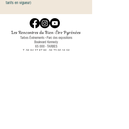
tarifs en vigueur)
Les Rencontres du Bien-Être Pyrénées
Tarbes Événements
-
Parc des expositions
Boulevard Kennedy
65 000 - TARBES
T.
06 84 37 87 86
-
06 73 90 16 56
@ :
secretariat@tarbes-expos.com
-
commercial@tarbes-expos.com
En partenariat avec