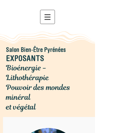
Salon Bien-Être Pyrénées
EXPOSANTS
Bioénergie -
Lithothérapie
Pouvoir des mondes
minéral
et végétal